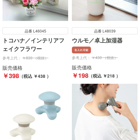
品番 L46045
品番 L48039
トコハナ／インテリアフ
ウルモ／卓上加湿器
ェイクフラワー
参考上代：
￥430 （税抜）
参考上代：
￥830 （税抜）
販売価格
販売価格
￥198
￥398
（税込 ￥218 ）
（税込 ￥438 ）