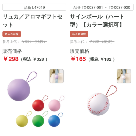
品番 L47019
品番 TX-0037-001 ～ TX-0037-030
リュカ／アロマギフトセ
サインボール（ハート
ット
型）【カラー選択可】
参考上代：
￥630 （税抜）
参考上代：
￥330 （税抜）
販売価格
販売価格
￥298
￥165
（税込 ￥328 ）
（税込 ￥182 ）