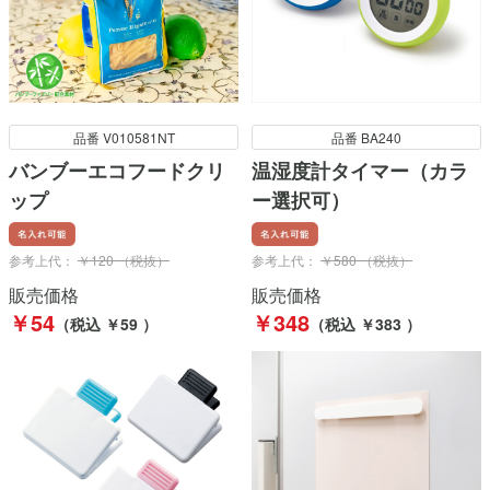
品番 V010581NT
品番 BA240
バンブーエコフードクリ
温湿度計タイマー（カラ
ップ
ー選択可）
参考上代：
￥120 （税抜）
参考上代：
￥580 （税抜）
販売価格
販売価格
￥54
￥348
（税込 ￥59 ）
（税込 ￥383 ）