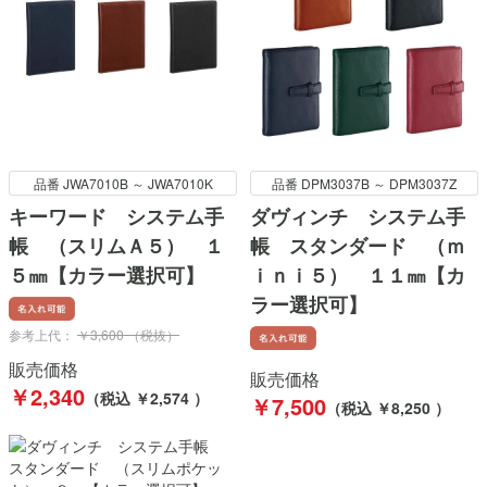
品番 JWA7010B ～ JWA7010K
品番 DPM3037B ～ DPM3037Z
キーワード システム手
ダヴィンチ システム手
帳 （スリムＡ５） １
帳 スタンダード （ｍ
５㎜【カラー選択可】
ｉｎｉ５） １１㎜【カ
ラー選択可】
参考上代：
￥3,600 （税抜）
販売価格
販売価格
￥2,340
（税込 ￥2,574 ）
￥7,500
（税込 ￥8,250 ）