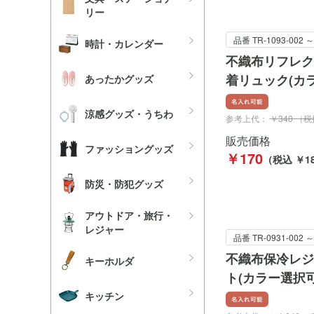
リー
品番 TR-1093-002 ～
時計・カレンダー
不織布リフレク
着リュック(カ
あったかグッズ
涼感グッズ・うちわ
参考上代：
￥340 （
販売価格
ファッショングッズ
￥170
（税込 ￥18
防災・防犯グッズ
アウトドア・旅行・
レジャー
品番 TR-0931-002 ～
不織布保冷レジ
キーホルダ
ト(カラー選択可
キッチン