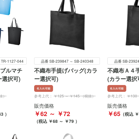
 TR-1127-044
品番 SB-239847 ～ SB-240348
品番 SB-23924
ブルマチ
不織布手提げバッグ(カラ
不織布Ａ４
ー選択可)
ー選択可)
(カラー選択
税抜）
参考上代：
￥125 ～ ￥145 （税抜）
参考上代：
￥130
販売価格
販売価格
￥62 ～ ￥72
￥65
3 ）
（税込 ￥
（税込 ￥68 ～ ￥79 ）