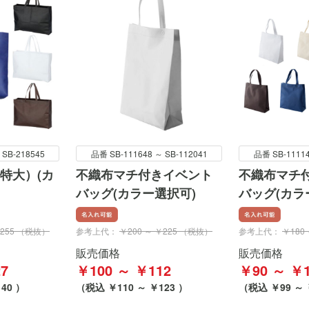
 SB-218545
品番 SB-111648 ～ SB-112041
品番 SB-11114
特大）(カ
不織布マチ付きイベント
不織布マチ
バッグ(カラー選択可)
バッグ(カラ
￥255 （税抜）
参考上代：
￥200 ～ ￥225 （税抜）
参考上代：
￥180
販売価格
販売価格
7
￥100 ～ ￥112
￥90 ～ ￥1
40 ）
（税込 ￥110 ～ ￥123 ）
（税込 ￥99 ～ 