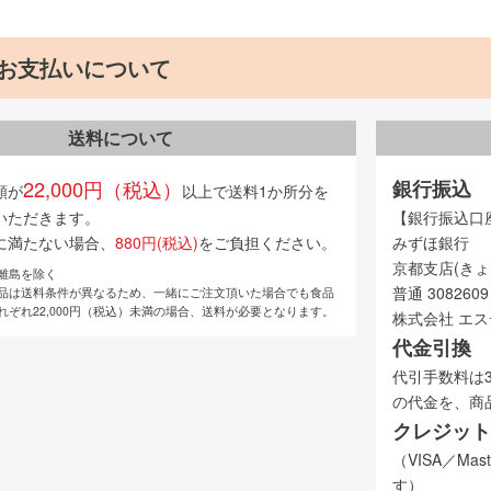
お支払いについて
送料について
22,000円（税込）
銀行振込
額が
以上で送料1か所分を
いただきます。
【銀行振込口
に満たない場合、
880円(税込)
をご負担ください。
みずほ銀行
京都支店(きょ
離島を除く
普通 3082609
品は送料条件が異なるため、一緒にご注文頂いた場合でも食品
れぞれ22,000円（税込）未満の場合、送料が必要となります。
株式会社 エ
代金引換
代引手数料は
の代金を、商
クレジット
（VISA／Ma
す）