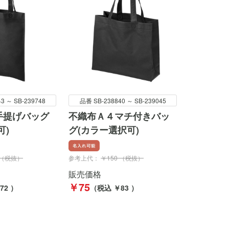
3 ～ SB-239748
品番 SB-238840 ～ SB-239045
手提げバッグ
不織布Ａ４マチ付きバッ
可)
グ(カラー選択可)
 （税抜）
参考上代：
￥150 （税抜）
販売価格
￥75
72 ）
（税込 ￥83 ）