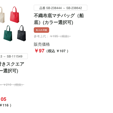
品番 SB-238444 ～ SB-238642
不織布底マチバッグ（船
底）(カラー選択可)
参考上代：
￥195 （税抜）
販売価格
￥97
（税込 ￥107 ）
3 ～ SB-111549
付きスクエア
ー選択可)
 ～ ￥210 （税抜）
05
￥116 ）