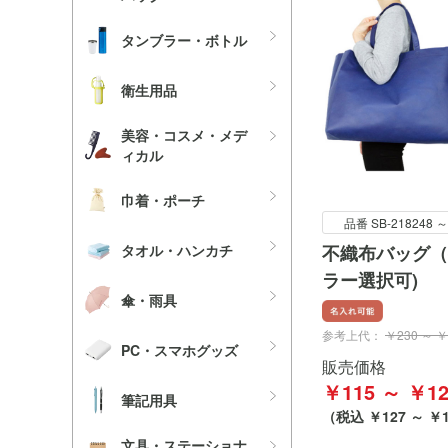
タンブラー・ボトル
衛生用品
美容・コスメ・メデ
ィカル
巾着・ポーチ
品番 SB-218248 ～
タオル・ハンカチ
不織布バッグ（
ラー選択可)
傘・雨具
参考上代：
￥230 ～ 
PC・スマホグッズ
販売価格
￥115 ～ ￥12
筆記用具
（税込 ￥127 ～ ￥1
文具・ステーショナ