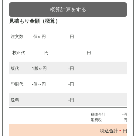
概算計算をする
見積もり金額（概算）
注文数
-
個×
-
円
-
円
校正代
-
円
-
円
版代
1版×
-
円
-
円
印刷代
-
個×
-
円
-
円
送料
-
円
税抜合計
-
円
消費税
-
円
-
税込合計
円