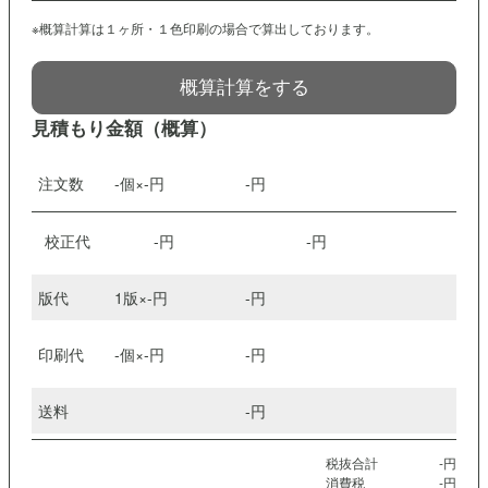
※概算計算は１ヶ所・１色印刷の場合で算出しております。
概算計算をする
見積もり金額（概算）
注文数
-
個×
-
円
-
円
校正代
-
円
-
円
版代
1版×
-
円
-
円
印刷代
-
個×
-
円
-
円
送料
-
円
税抜合計
-
円
消費税
-
円