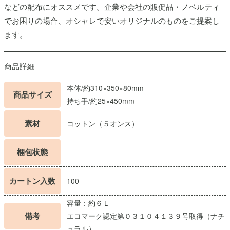
などの配布にオススメです。企業や会社の販促品・ノベルティ
でお困りの場合、オシャレで安いオリジナルのものをご提案し
ます。
商品詳細
本体/約310×350×80mm
商品サイズ
持ち手/約25×450mm
素材
コットン（５オンス）
梱包状態
カートン入数
100
容量：約６Ｌ
備考
エコマーク認定第０３１０４１３９号取得（ナチ
ュラル）