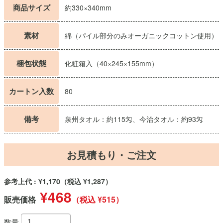
商品サイズ
約330×340mm
素材
綿（パイル部分のみオーガニックコットン使用）
梱包状態
化粧箱入（40×245×155mm）
カートン入数
80
備考
泉州タオル：約115匁、今治タオル：約93匁
お見積もり・ご注文
参考上代 : ¥1,170
（税込 ¥1,287）
¥468
販売価格
（税込 ¥515）
数量