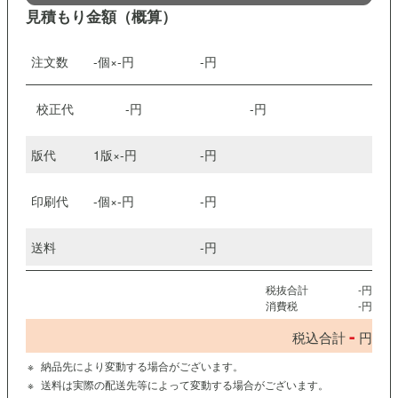
見積もり金額（概算）
注文数
-
個×
-
円
-
円
校正代
-
円
-
円
版代
1版×
-
円
-
円
印刷代
-
個×
-
円
-
円
送料
-
円
税抜合計
-
円
消費税
-
円
-
税込合計
円
納品先により変動する場合がございます。
送料は実際の配送先等によって変動する場合がございます。