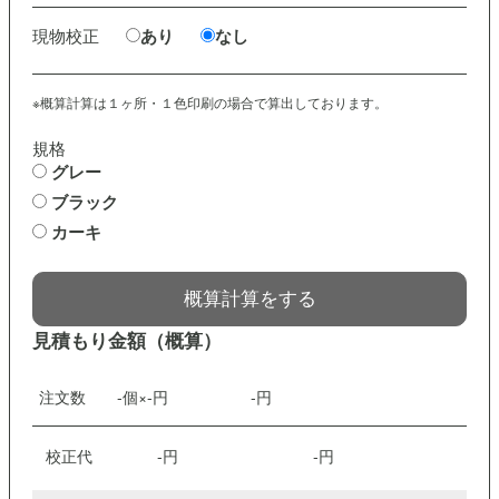
現物校正
あり
なし
※概算計算は１ヶ所・１色印刷の場合で算出しております。
規格
グレー
ブラック
カーキ
概算計算をする
見積もり金額（概算）
注文数
-
個×
-
円
-
円
校正代
-
円
-
円