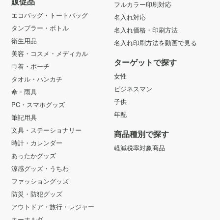
販促品
フルカラー印刷対応
エコバッグ・トートバッグ
名入れ対応
タンブラー・ボトル
名入れ価格・印刷方法
衛生用品
名入れ印刷方法を動画で見る
美容・コスメ・メディカル
ターゲットで探す
巾着・ポーチ
女性
タオル・ハンカチ
ビジネスマン
傘・雨具
子供
PC・スマホグッズ
年配
筆記用具
文具・ステーショナリー
商品種別で探す
時計・カレンダー
軽減税率対象商品
あったかグッズ
涼感グッズ・うちわ
ファッショングッズ
防災・防犯グッズ
アウトドア・旅行・レジャー
キーホルダ