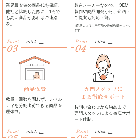
業界最安値の商品代を保証。
製造メーカーなので、 OEM
他社と比較した際に、1円で
製作や商品開発から、企画・
も高い商品があればご連絡
ご提案も対応可能。
を。
※商品により生産可能な最低数量がござい
ます。
Point
Point
03
04
商品保管
専門スタッフに
よる
徹底サポート
数量・回数を問わず、ノベル
ティを分納出荷できる商品管
お問い合わせから納品まで
理体制。
専門スタッフによる徹底サポ
ート体制。
Point
Point
05
06